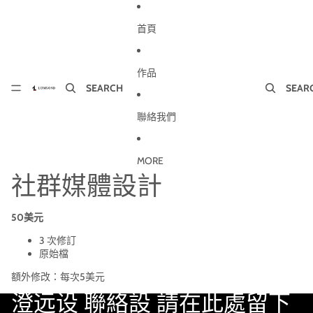
跳至內容
首頁
作品
SEARCH
SEAR
聯絡我們
MORE
社群媒體設計
50美元
3 次修訂
原始檔
額外修改：每次5美元
澄远设
聯絡設
請在此處留下