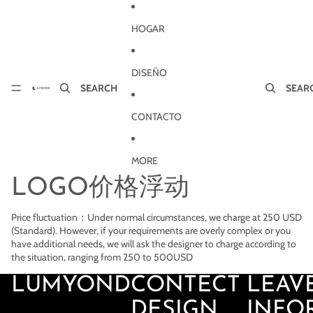
Ir directamente al contenido
HOGAR
DISEÑO
SEARCH
SEAR
CONTACTO
MORE
LOGO价格浮动
Price fluctuation：Under normal circumstances, we charge at 250 USD
(Standard). However, if your requirements are overly complex or you
have additional needs, we will ask the designer to charge according to
the situation, ranging from 250 to 500USD
LUMYOND
CONTECT
LEAV
DESIGN
INFO